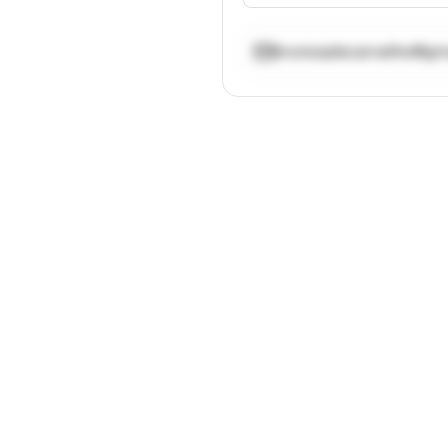
brunoqdecarvalho@gm